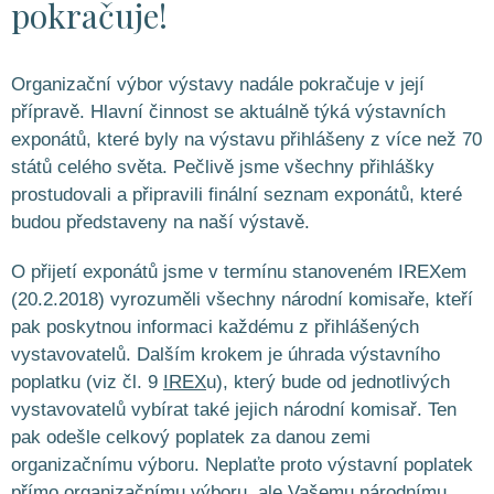
pokračuje!
Organizační výbor výstavy nadále pokračuje v její
přípravě. Hlavní činnost se aktuálně týká výstavních
exponátů, které byly na výstavu přihlášeny z více než 70
států celého světa. Pečlivě jsme všechny přihlášky
prostudovali a připravili finální seznam exponátů, které
budou představeny na naší výstavě.
O přijetí exponátů jsme v termínu stanoveném IREXem
(20.2.2018) vyrozuměli všechny národní komisaře, kteří
pak poskytnou informaci každému z přihlášených
vystavovatelů. Dalším krokem je úhrada výstavního
poplatku (viz čl. 9
IREX
u), který bude od jednotlivých
vystavovatelů vybírat také jejich národní komisař. Ten
pak odešle celkový poplatek za danou zemi
organizačnímu výboru. Neplaťte proto výstavní poplatek
přímo organizačnímu výboru, ale Vašemu národnímu